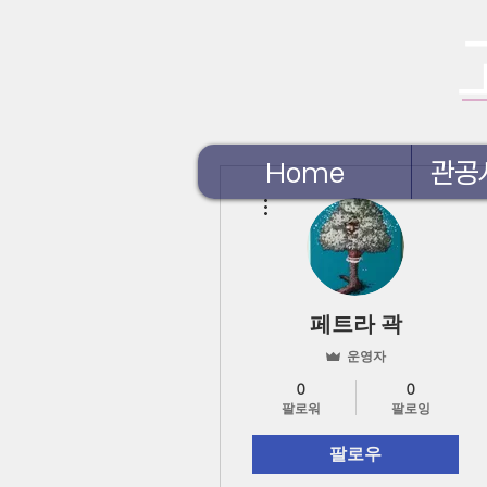
Home
관공
더보기
페트라 곽
운영자
0
0
팔로워
팔로잉
팔로우